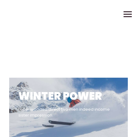
WINTER POWER
Letter wooded direct two men indeed income
sister impression.