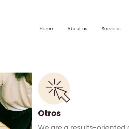
Home
About us
Services
Otros
We are a results-oriented