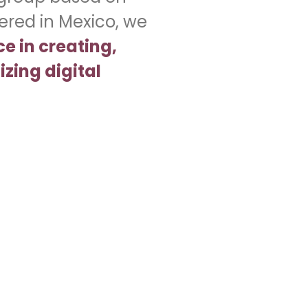
ered in Mexico, we
ce in creating,
zing digital