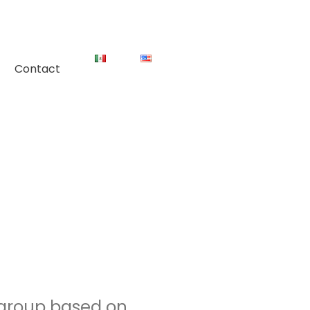
Contact
 group based on